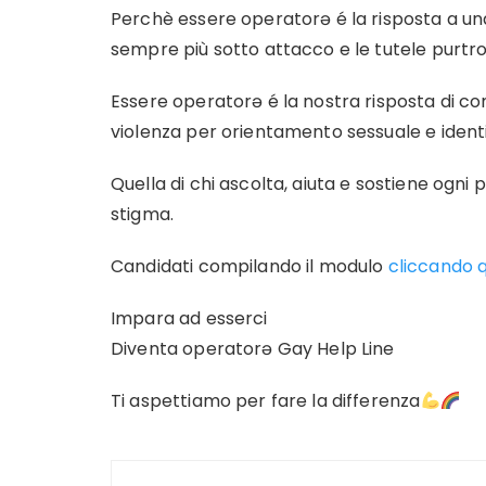
Perchè essere operatorə é la risposta a una r
sempre più sotto attacco e le tutele purtr
Essere operatorə é la nostra risposta di com
violenza per orientamento sessuale e identi
Quella di chi ascolta, aiuta e sostiene ogni
stigma.
Candidati compilando il modulo
cliccando q
Impara ad esserci
Diventa operatorə Gay Help Line
Ti aspettiamo per fare la differenza
Navigazione