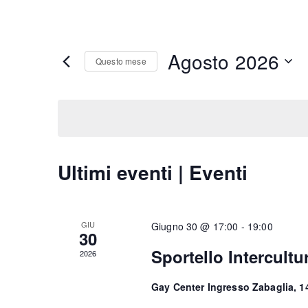
Agosto 2026
Questo mese
S
e
l
e
z
C
Ultimi eventi | Eventi
i
o
a
n
l
a
GIU
Giugno 30 @ 17:00
-
19:00
l
30
e
a
Sportello Intercultu
2026
d
n
a
Gay Center Ingresso Zabaglia, 
d
t