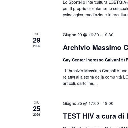
Lo Sportello Intercultura LGBTQIA+ 
a
a
per il proprio orientamento sessuale
.
psicologica, mediazione intercultura
r
i
GIU
Giugno 29 @ 16:30
-
19:30
29
o
Archivio Massimo C
2026
d
Gay Center Ingresso Galvani 51
i
L'Archivio Massimo Consoli è uno de
E
relativi alla storia della comunità 
articoli, cartoline,...
v
e
GIU
Giugno 25 @ 17:00
-
19:00
n
25
TEST HIV a cura di
2026
t