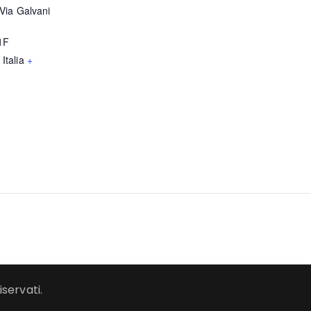
Via Galvani
1F
Italia
+
iservati.