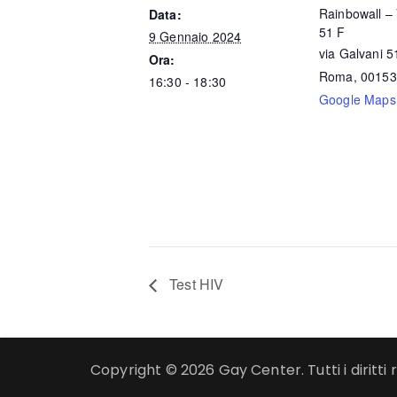
Rainbowall – 
Data:
51 F
9 Gennaio 2024
via Galvani 5
Ora:
Roma
,
00153
16:30 - 18:30
Google Maps
Test HIV
Copyright © 2026 Gay Center. Tutti i diritti r