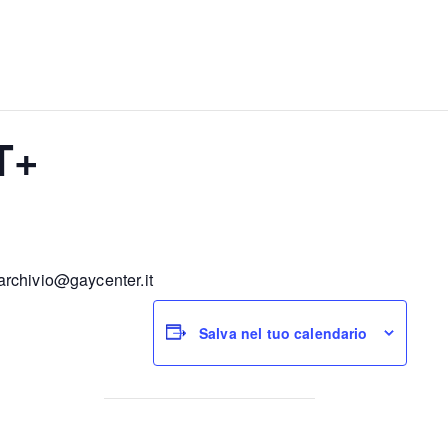
T+
a archivio@gaycen
ter.it
Salva nel tuo calendario