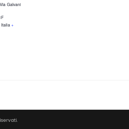
Via Galvani
1F
Italia
+
iservati.