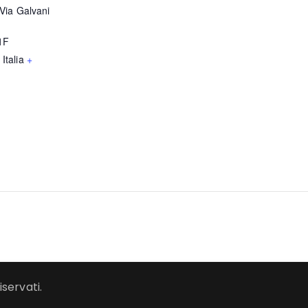
Via Galvani
1F
Italia
+
iservati.