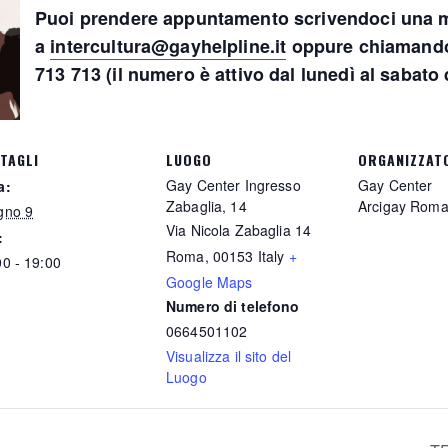
Puoi prendere appuntamento scrivendoci una m
a
intercultura@gayhelpline.it
oppure chiamando 
713 713 (il numero è attivo dal lunedì al sabato d
TAGLI
LUOGO
ORGANIZZAT
Gay Center Ingresso
Gay Center
a:
Zabaglia, 14
Arcigay Rom
gno 9
Via Nicola Zabaglia 14
:
Roma
,
00153
Italy
+
00 - 19:00
Google Maps
Numero di telefono
0664501102
Visualizza il sito del
Luogo