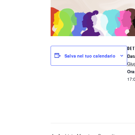
DET
Salva nel tuo calendario
Dat
Giu
Ora
17: