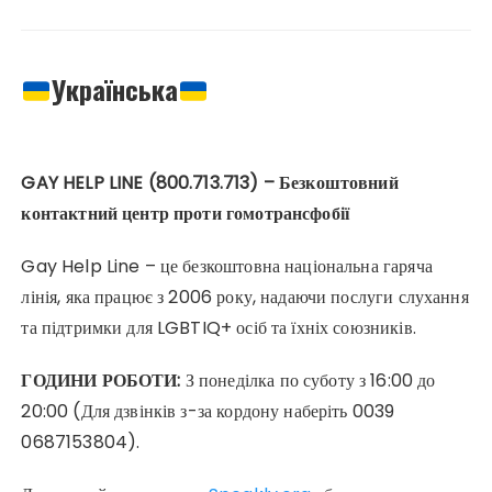
Українська
GAY HELP LINE (800.713.713) – Безкоштовний
контактний центр проти гомотрансфобії
Gay Help Line – це безкоштовна національна гаряча
лінія, яка працює з 2006 року, надаючи послуги слухання
та підтримки для LGBTIQ+ осіб та їхніх союзників.
ГОДИНИ РОБОТИ:
З понеділка по суботу з 16:00 до
20:00 (Для дзвінків з-за кордону наберіть 0039
0687153804).