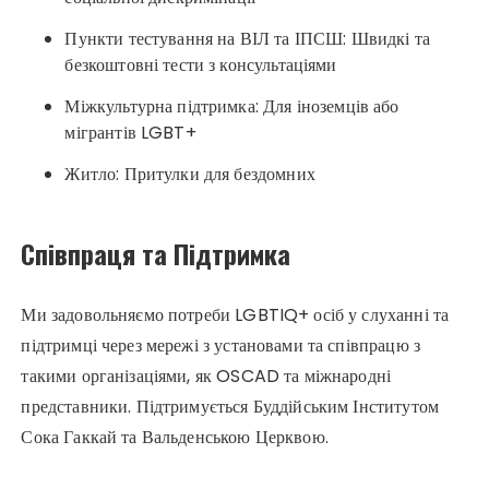
Пункти тестування на ВІЛ та ІПСШ: Швидкі та
безкоштовні тести з консультаціями
Міжкультурна підтримка: Для іноземців або
мігрантів LGBT+
Житло: Притулки для бездомних
Співпраця та Підтримка
Ми задовольняємо потреби LGBTIQ+ осіб у слуханні та
підтримці через мережі з установами та співпрацю з
такими організаціями, як OSCAD та міжнародні
представники. Підтримується Буддійським Інститутом
Сока Гаккай та Вальденською Церквою.