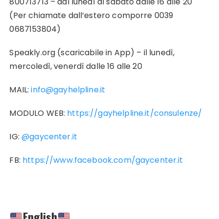
800713713 – dal lunedì al sabato dalle 16 alle 20
(Per chiamate dall’estero comporre 0039
0687153804)
Speakly.org (scaricabile in App) – il lunedì,
mercoledì, venerdì dalle 16 alle 20
MAIL:
info@gayhelpline.it
MODULO WEB:
https://gayhelpline.it/consulenze/
IG:
@gaycenter.it
FB:
https://www.facebook.com/gaycenter.it
English