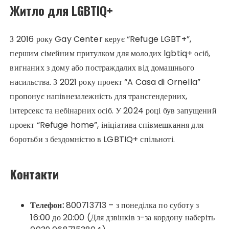
Житло для LGBTIQ+
З 2016 року Gay Center керує “Refuge LGBT+”,
першим сімейним притулком для молодих lgbtiq+ осіб,
вигнаних з дому або постраждалих від домашнього
насильства. З 2021 року проект “A Casa di Ornella”
пропонує напівнезалежність для трансгендерних,
інтерсекс та небінарних осіб. У 2024 році був запущений
проект “Refuge home”, ініціатива співмешкання для
боротьби з бездомністю в LGBTIQ+ спільноті.
Контакти
Телефон:
800713713 – з понеділка по суботу з
16:00 до 20:00 (Для дзвінків з-за кордону наберіть