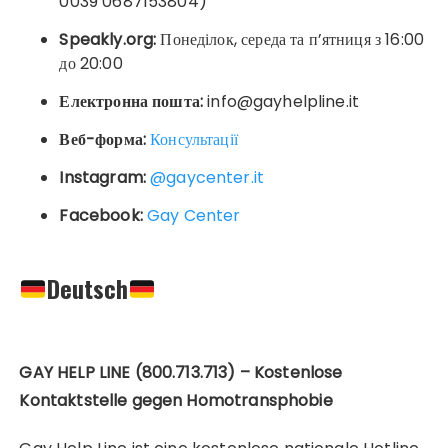
0039 0687153804)
Speakly.org:
Понеділок, середа та п’ятниця з 16:00
до 20:00
Електронна пошта:
info@gayhelpline.it
Веб-форма:
Консультації
Instagram:
@gaycenter.it
Facebook:
Gay Center
Deutsch
GAY HELP LINE (800.713.713) – Kostenlose
Kontaktstelle gegen Homotransphobie