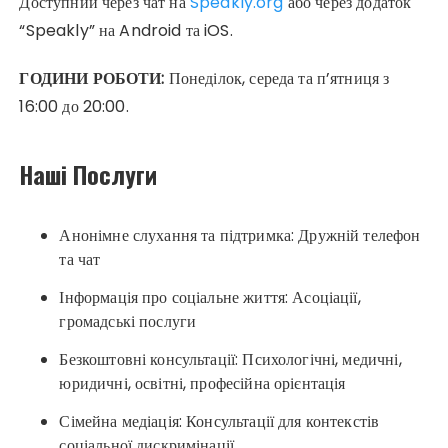
Доступний через чат на
Speakly.org
або через додаток
“Speakly” на Android та iOS.
ГОДИНИ РОБОТИ:
Понеділок, середа та п’ятниця з
16:00 до 20:00.
Наші Послуги
Анонімне слухання та підтримка: Дружній телефон
та чат
Інформація про соціальне життя: Асоціації,
громадські послуги
Безкоштовні консультації: Психологічні, медичні,
юридичні, освітні, професійна орієнтація
Сімейна медіація: Консультації для контекстів
соціальної дискримінації