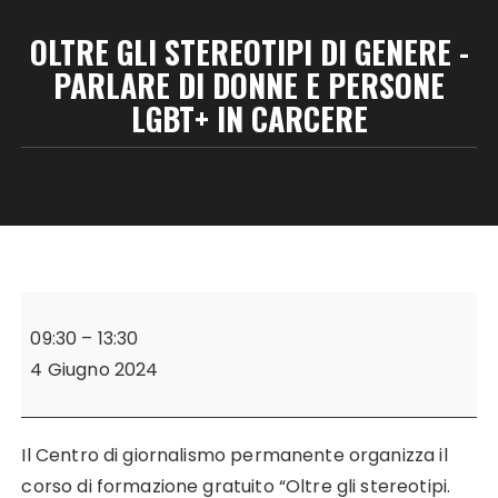
OLTRE GLI STEREOTIPI DI GENERE -
PARLARE DI DONNE E PERSONE
LGBT+ IN CARCERE
Oltre
gli
09:30
–
13:30
Stereotipi
4 Giugno 2024
di
Genere
-
Il Centro di giornalismo permanente organizza il
Parlare
corso di formazione gratuito “Oltre gli stereotipi.
di