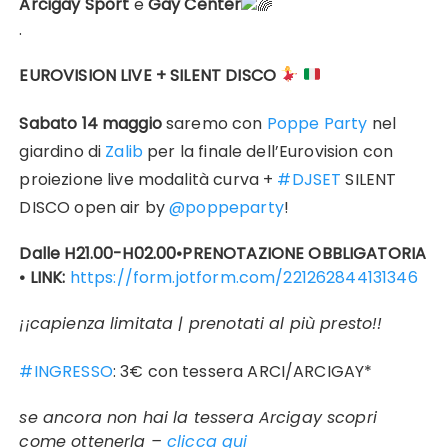
Arcigay Sport
e
Gay Center
.
EUROVISION LIVE + SILENT DISCO
Sabato 14 maggio
saremo con
Poppe Party
nel
giardino di
Zalib
per la finale dell’Eurovision con
proiezione live modalità curva +
#DJSET
SILENT
DISCO open air by
@poppeparty
!
Dalle H21.00-H02.00
•PRENOTAZIONE OBBLIGATORIA
• LINK:
https://form.jotform.com/221262844131346
¡¡capienza limitata | prenotati al più presto!!
#INGRESSO
: 3€ con tessera ARCI/ARCIGAY*
se ancora non hai la tessera Arcigay scopri
come ottenerla –
clicca qui