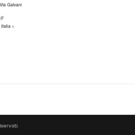
Via Galvani
1F
Italia
+
iservati.