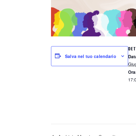
DET
Salva nel tuo calendario
Dat
Giu
Ora
17: