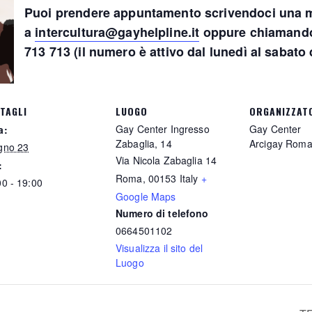
Puoi prendere appuntamento scrivendoci una m
a
intercultura@gayhelpline.it
oppure chiamando 
713 713 (il numero è attivo dal lunedì al sabato d
TAGLI
LUOGO
ORGANIZZAT
Gay Center Ingresso
Gay Center
a:
Zabaglia, 14
Arcigay Rom
gno 23
Via Nicola Zabaglia 14
:
Roma
,
00153
Italy
+
00 - 19:00
Google Maps
Numero di telefono
0664501102
Visualizza il sito del
Luogo