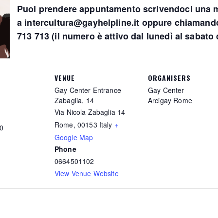
Puoi prendere appuntamento scrivendoci una m
a
intercultura@gayhelpline.it
oppure chiamando 
713 713 (il numero è attivo dal lunedì al sabato d
VENUE
ORGANISERS
Gay Center Entrance
Gay Center
Zabaglia, 14
Arcigay Rome
Via Nicola Zabaglia 14
Rome
,
00153
Italy
+
00
Google Map
Phone
0664501102
View Venue Website