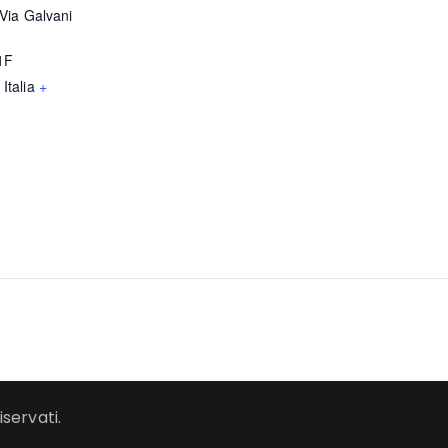
Via Galvani
1F
Italia
+
iservati.