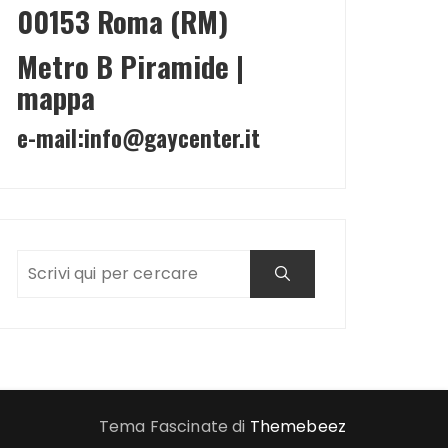
00153 Roma (RM)
Metro B Piramide |
mappa
e-mail:
info@gaycenter.it
Tema Fascinate di
Themebeez