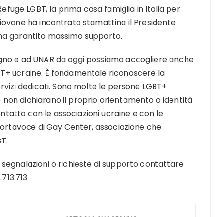
efuge LGBT, la prima casa famiglia in Italia per
 giovane ha incontrato stamattina il Presidente
i ha garantito massimo supporto.
stegno e ad UNAR da oggi possiamo accogliere anche
GBT+ ucraine. È fondamentale riconoscere la
servizi dedicati. Sono molte le persone LGBT+
o non dichiarano il proprio orientamento o identità
ntatto con le associazioni ucraine e con le
o, portavoce di Gay Center, associazione che
BT.
r segnalazioni o richieste di supporto contattare
.713.713