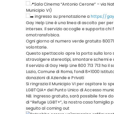
Sala Cinema “Antonio Cerone”
– via Nat
Municipio VI)
ingresso su prenotazione a
https://ga
Gay Help Line è una linea di ascolto per pers
intersex. Il servizio accoglie e supporta chi
omotransfobica.
Ogni giorno al numero verde gratuito 8007
volontariə.
Questo spettacolo apre la porta sulla loro 
stravolgere stereotipi, smontare schemi e 
Il servizio di Gay Help Line 800 713 713 ha i
Lazio, Comune di Roma, fondi 8×1000 Istitut
donazioni di Aziende e Privati
Si ringrazia il Municipio VI per ospitare lo s
LGBTQIA+ del Punto Unico di Accesso muni
NB. Ingresso gratuito, sarà possibile fare 
di “Refuge LGBT+”, la nostra casa famiglia pe
seguito al coming out