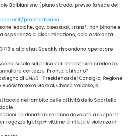
ale Balbiani snc (piano strada, presso la sede del
ycenter.it/prontochisono
one lesbiche, gay, bisessuali, trans*, non binarie e
 fa esperienza di discriminazione, odio o violenza
13713 e alla chat Speakly rispondono operatorə
scena: si sale sul palco per decostruire credenze,
annullare certezze. Pronto, chi sono?
l sostegno di UNAR- Presidenza del Consiglio, Regione
o Buddista Soka Gakkai, Chiesa Valdese, e
pettacolo nell’ambito delle attività dello Sportello
cipale
donazioni. Le donazioni saranno devolute a supporto
r ragazzə lgbtqia+ vittime di rifiuto e violenza in