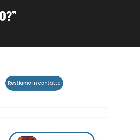
O?”
Restiamo in contatto