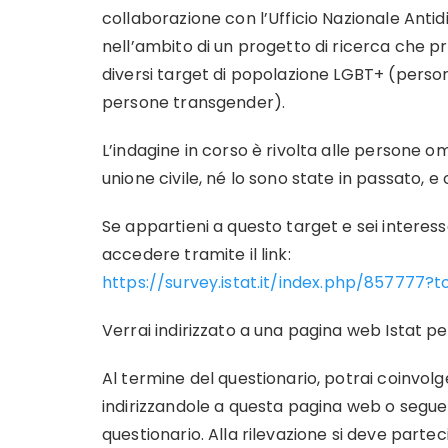
collaborazione con l’Ufficio Nazionale Antid
nell’ambito di un progetto di ricerca che pre
diversi target di popolazione LGBT+ (persone
persone transgender).
L’indagine in corso è rivolta alle persone 
unione civile, né lo sono state in passato, e
Se appartieni a questo target e sei interess
accedere tramite il link:
https://survey.
istat
.it/index.
php/857777?t
Verrai indirizzato a una pagina web
Istat
per
Al termine del questionario, potrai coinvol
indirizzandole a questa pagina web o seguend
questionario. Alla rilevazione si deve parte