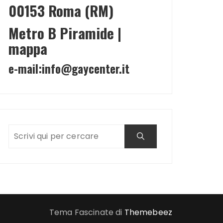
00153 Roma (RM)
Metro B Piramide |
mappa
e-mail:
info@gaycenter.it
Tema Fascinate di
Themebeez