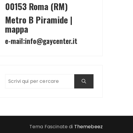
00153 Roma (RM)
Metro B Piramide |
mappa
e-mail:
info@gaycenter.it
Tema Fascinate di
Themebeez