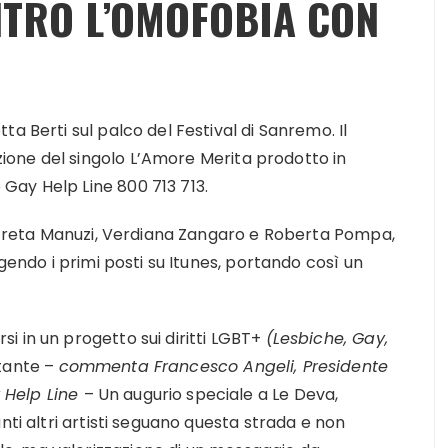
NTRO L’OMOFOBIA CON
a Berti sul palco del Festival di Sanremo. Il
one del singolo L’Amore Merita prodotto in
Gay Help Line 800 713 713.
i, Greta Manuzi, Verdiana Zangaro e Roberta Pompa,
ngendo i primi posti su Itunes, portando così un
i in un progetto sui diritti LGBT+
(Lesbiche, Gay,
tante –
commenta Francesco Angeli, Presidente
 Help Line
– Un augurio speciale a Le Deva,
nti altri artisti seguano questa strada e non