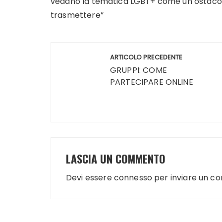
vedano la tematica LGBT+ come un ostacolo
trasmettere”
Navigazione
ARTICOLO PRECEDENTE
articoli
GRUPPI: COME
PARTECIPARE ONLINE
LASCIA UN COMMENTO
Devi essere
connesso
per inviare un c