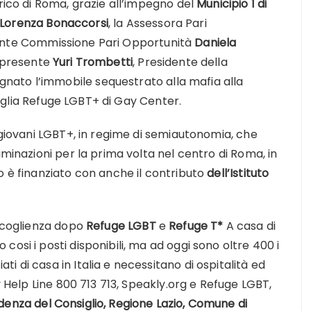
orico di Roma, grazie all’impegno del
Municipio 1 di
Lorenza Bonaccorsi
, la Assessora
Pari
ente Commissione Pari Opportunità
Daniela
a presente
Yuri Trombetti
, Presidente della
ato l’immobile sequestrato alla mafia alla
glia Refuge LGBT+ di Gay Center.
3 giovani LGBT+, in regime di semiautonomia, che
iminazioni per la prima volta nel centro di Roma, in
o è finanziato con anche il contributo
dell’Istituto
accoglienza dopo
Refuge LGBT
e
Refuge T*
A casa di
osi i posti disponibili, ma ad oggi sono oltre 400 i
 di casa in Italia e necessitano di ospitalità ed
y Help Line 800 713 713, Speakly.org e Refuge LGBT,
enza del Consiglio, Regione Lazio, Comune di