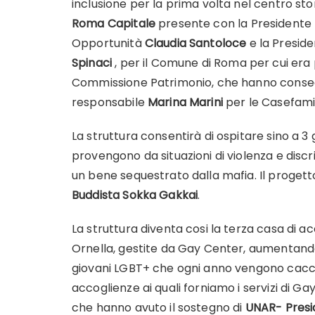
inclusione per la prima volta nel centro st
Roma Capitale
presente con la Presidente
Opportunità
Claudia Santoloce
e la Presid
Spinaci
, per il Comune di Roma per cui er
Commissione Patrimonio, che hanno consegn
responsabile
Marina Marini
per le Casefami
La struttura consentirà di ospitare sino a 
provengono da situazioni di violenza e discr
un bene sequestrato dalla mafia. Il progett
Buddista Sokka Gakkai
.
La struttura diventa cosi la terza casa di 
Ornella, gestite da Gay Center, aumentando c
giovani LGBT+ che ogni anno vengono cacciati
accoglienze ai quali forniamo i servizi di Ga
che hanno avuto il sostegno di
UNAR- Presid