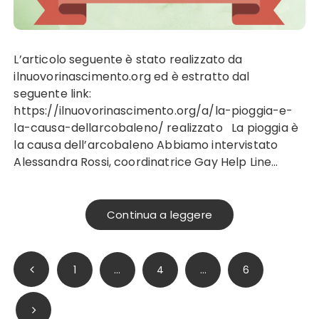
L’articolo seguente è stato realizzato da
ilnuovorinascimento.org ed è estratto dal
seguente link:
https://ilnuovorinascimento.org/a/la-pioggia-e-
la-causa-dellarcobaleno/ realizzato La pioggia è
la causa dell’arcobaleno Abbiamo intervistato
Alessandra Rossi, coordinatrice Gay Help Line…
Continua a leggere
Paginazione
1
…
4
…
6
degli
articoli